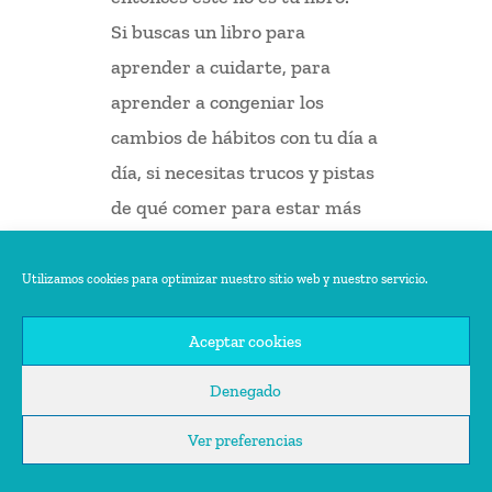
Si buscas un libro para
aprender a cuidarte, para
aprender a congeniar los
cambios de hábitos con tu día a
día, si necesitas trucos y pistas
de qué comer para estar más
sano. Entonces este si es tu
libro.
Utilizamos cookies para optimizar nuestro sitio web y nuestro servicio.
Aceptar cookies
Denegado
Ver preferencias
Vuelta de vacaciones