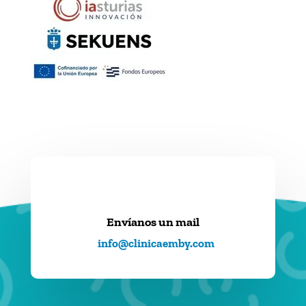
Envíanos un mail
info@clinicaemby.com