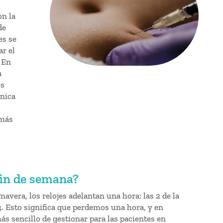
on la
de
es se
r el
 En
a
os
ínica
 más
fin de semana?
avera, los relojes adelantan una hora: las 2 de la
. Esto significa que perdemos una hora, y en
ás sencillo de gestionar para las pacientes en