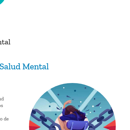
ntal
 Salud Mental
ud
os
o de
s