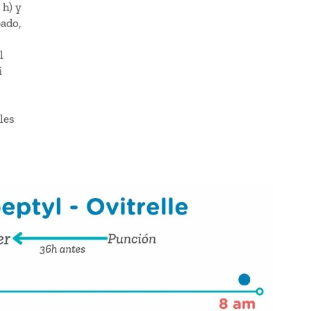
 h) y
bado,
l
í
les