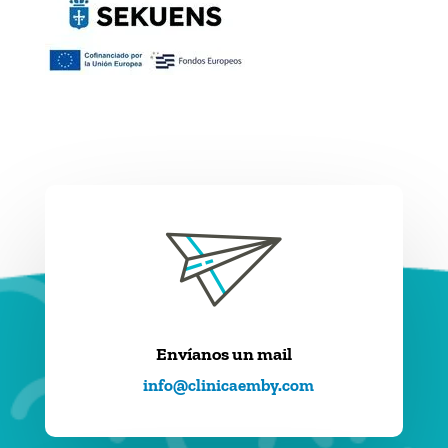
Envíanos un mail
info@clinicaemby.com