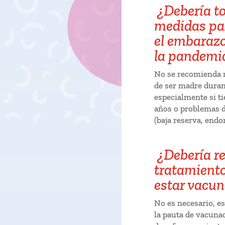
¿Debería t
medidas par
el embaraz
la pandemi
No se recomienda r
de ser madre duran
especialmente si t
años o problemas d
(baja reserva, endo
¿Debería re
tratamient
estar vacu
No es necesario, es
la pauta de vacunac