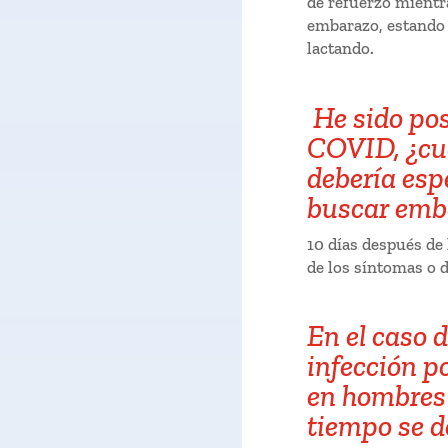
de refuerzo mientr
embarazo, estando
lactando.
He sido pos
COVID, ¿cu
debería esp
buscar emb
10 días después de 
de los síntomas o d
En el caso 
infección 
en hombres
tiempo se d