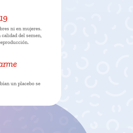
-19
bres ni en mujeres.
 calidad del semen,
reproducción.
darme
ibían un placebo se