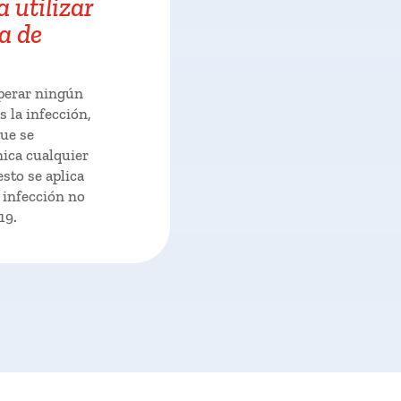
 utilizar
a de
perar ningún
s la infección,
que se
nica cualquier
esto se aplica
 infección no
19.