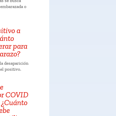
as se busca
 embarazada o
itivo a
ánto
erar para
arazo?
la desaparición
el positivo.
de
por COVID
 ¿Cuánto
ebe