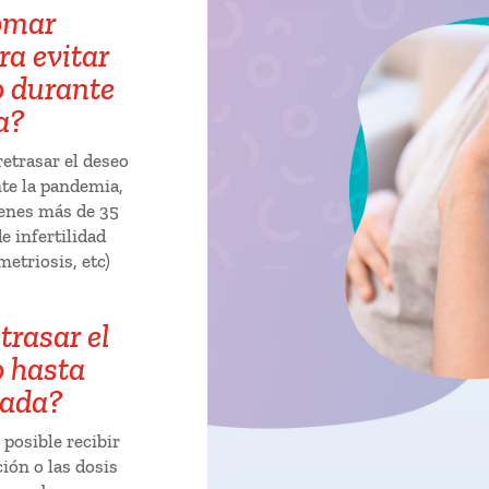
omar
a evitar
o durante
a?
etrasar el deseo
te la pandemia,
ienes más de 35
e infertilidad
metriosis, etc)
trasar el
o hasta
nada?
 posible recibir
ión o las dosis