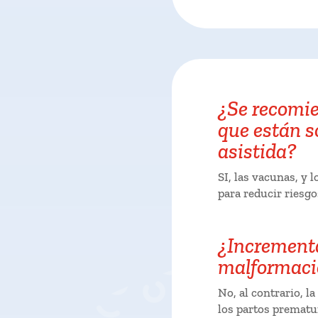
¿Se recomi
que están s
asistida?
SI, las vacunas, y
para reducir riesgo
¿Incrementa
malformaci
No, al contrario, l
los partos prematur