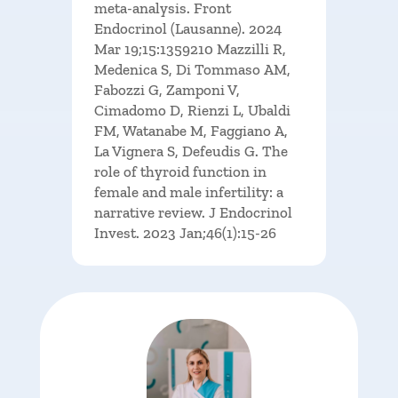
meta-analysis. Front
Endocrinol (Lausanne). 2024
Mar 19;15:1359210 Mazzilli R,
Medenica S, Di Tommaso AM,
Fabozzi G, Zamponi V,
Cimadomo D, Rienzi L, Ubaldi
FM, Watanabe M, Faggiano A,
La Vignera S, Defeudis G. The
role of thyroid function in
female and male infertility: a
narrative review. J Endocrinol
Invest. 2023 Jan;46(1):15-26