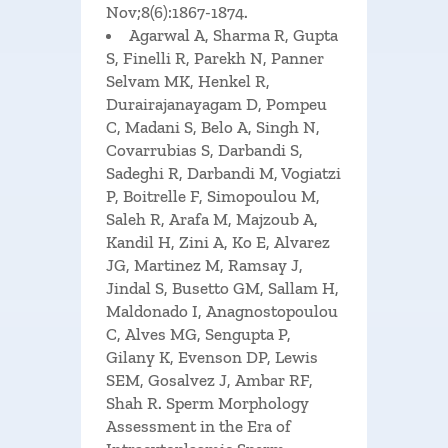
Nov;8(6):1867-1874.
Agarwal A, Sharma R, Gupta
S, Finelli R, Parekh N, Panner
Selvam MK, Henkel R,
Durairajanayagam D, Pompeu
C, Madani S, Belo A, Singh N,
Covarrubias S, Darbandi S,
Sadeghi R, Darbandi M, Vogiatzi
P, Boitrelle F, Simopoulou M,
Saleh R, Arafa M, Majzoub A,
Kandil H, Zini A, Ko E, Alvarez
JG, Martinez M, Ramsay J,
Jindal S, Busetto GM, Sallam H,
Maldonado I, Anagnostopoulou
C, Alves MG, Sengupta P,
Gilany K, Evenson DP, Lewis
SEM, Gosalvez J, Ambar RF,
Shah R. Sperm Morphology
Assessment in the Era of