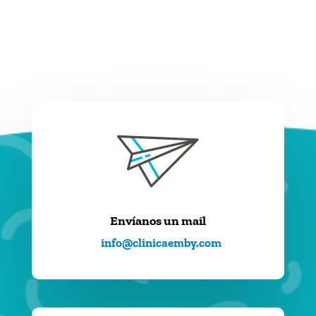
Envíanos un mail
info@clinicaemby.com